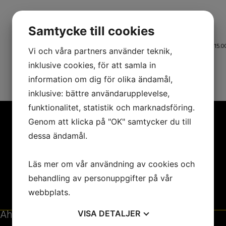
Samtycke till cookies
Hur skall dina 15.0
Vi och våra partners använder teknik,
inklusive cookies, för att samla in
information om dig för olika ändamål,
inklusive: bättre användarupplevelse,
funktionalitet, statistik och marknadsföring.
Genom att klicka på "OK" samtycker du till
dessa ändamål.
Knivsta.Nu
Läs mer om vår användning av cookies och
info@knivsta.nu
behandling av personuppgifter på vår
webbplats.
Ahlestål
Matilda Hübinette
VISA
DETALJER