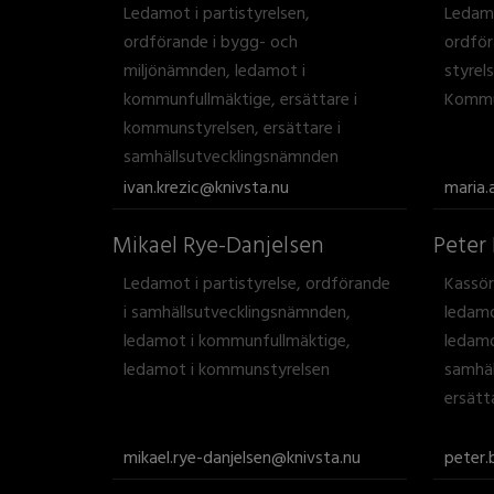
Ledamot i partistyrelsen,
Ledamo
ordförande i bygg- och
ordför
miljönämnden, ledamot i
styrel
kommunfullmäktige, ersättare i
Kommu
kommunstyrelsen, ersättare i
samhällsutvecklingsnämnden
ivan.krezic@knivsta.nu
maria.
Mikael Rye-Danjelsen
Peter
Ledamot i partistyrelse, ordförande
Kassör
i samhällsutvecklingsnämnden,
ledamo
ledamot i kommunfullmäktige,
ledamo
ledamot i kommunstyrelsen
samhäl
ersätt
mikael.rye-danjelsen@knivsta.nu
peter.