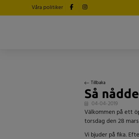
Våra politiker
Tillbaka
Så nådde
04-04-2019
Välkommen på ett öp
torsdag den 28 mars k
Vi bjuder på fika. E