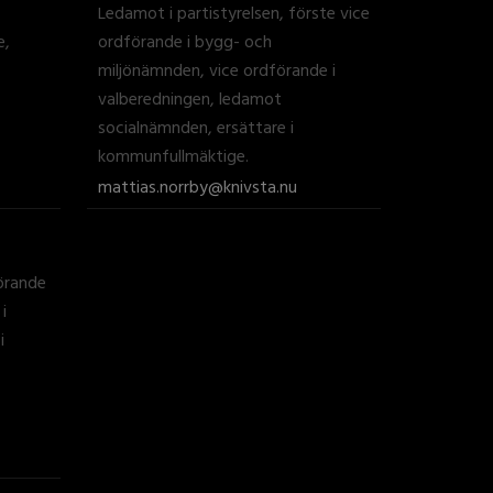
Ledamot i partistyrelsen, förste vice
e,
ordförande i bygg- och
miljönämnden, vice ordförande i
valberedningen, ledamot
socialnämnden, ersättare i
kommunfullmäktige.
mattias.norrby@knivsta.nu
förande
i
i