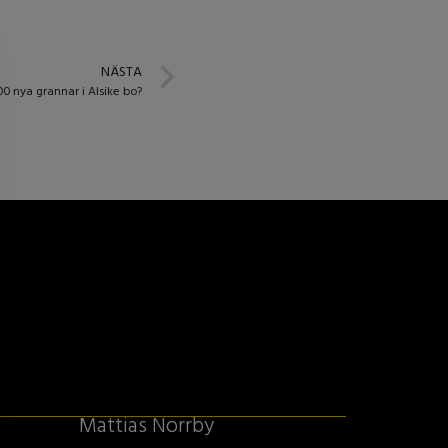
NÄSTA
00 nya grannar i Alsike bo?
Mattias Norrby