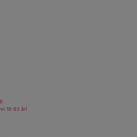
26
nn 18-83 år!