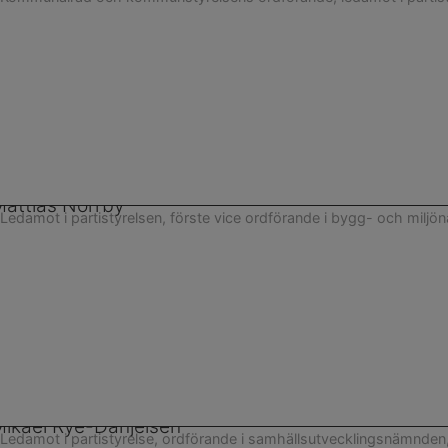
attias Norrby
Ledamot i partistyrelsen, förste vice ordförande i bygg- och milj
ikael Rye-Danjelsen
Ledamot i partistyrelse, ordförande i samhällsutvecklingsnämnde