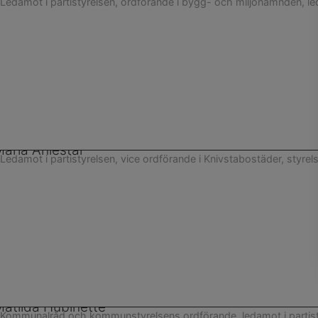
Ledamot i partistyrelsen, ordförande i bygg- och miljönämnden, l
aria Ahlestål
Ledamot i partistyrelsen, vice ordförande i Knivstabostäder, styr
atilda Hübinette
Kommunalråd och kommunstyrelsens ordförande, ledamot i partist